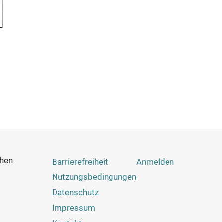
chen
Footer
Benutzermenü
Barrierefreiheit
Anmelden
Menu
Nutzungsbedingungen
Datenschutz
Impressum